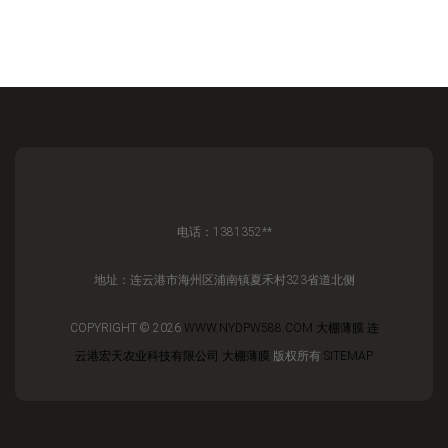
电话：1381352**
地址：连云港市海州区浦南镇夏禾村323省道北侧
COPYRIGHT © 2026
WWW.NYDPW588.COM
大棚薄膜
连
云港宏天农业科技有限公司
大棚薄膜
版权所有
SITEMAP