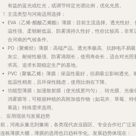
有益的蓝光或红光，或调节特定光谱比例，优化光质。
主流类型与河南适用选择
：
EVA（乙烯-醋酸乙烯酯）薄膜
：目前主流选择。透光性好、
温性强、柔韧耐低温、防雾滴持久性好，性价比较高，非常
合河南的气候条件。
PO（聚烯烃）薄膜
：高端产品。透光率极高、抗静电不易吸
灰尘、耐候性极强、防雾滴期长，使用寿命长，适合对光照
求高、追求长期稳定生产的基地。
PVC（聚氯乙烯）薄膜
：保温性最好，但易吸尘影响透光、
低温性稍差，且环保性顾虑，使用比例在下降。
功能型薄膜
：如漫散射膜（使光线更均匀）、转光膜、光催
消雾膜等，可根据种植的高附加值作物（如花卉、草莓、特
果蔬）特殊需求选用。
、 应用现状与发展趋势
当前，河南从豫北到豫南，各类现代农业园区、专业合作社广泛
用连栋薄膜大棚，薄膜的选用也日趋科学化。发展趋势体现在：