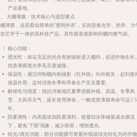
产业基地。
二、 大棚薄膜：技术核心与选型要点
大棚薄膜，这层看似简单的“透明外衣”，实则是集光学、热学、力
和农艺学于一体的高科技产品。其性能直接影响到棚内微气候。
核心功能
：
透光性
：保证充足的光合有效辐射进入棚内，促进作物生长
优质薄膜透光率高且衰减慢。
保温性
：通过抑制棚内热辐射（红外线）向外散失，起到夜
保温作用，这对河南冬季和早春生产至关重要。
耐候性与强度
：抵抗河南地区夏季强紫外线、高温、冬季风
雪、大风等天气，延长使用寿命，一般优质薄膜寿命可达2-5
年。
防雾滴性
：内表面添加防雾滴剂，使凝结水珠铺展成水膜流
下，避免“下雨”现象，减少病害，增加透光。
转光/调光功能
：部分功能膜可将紫外线或绿光转化为对作物