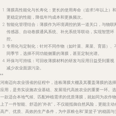
薄膜高性能化与长寿化
：更长的使用寿命（追求5年以上）
更稳定的性能，降低年均成本和更换频次。
智能化管理结合
：薄膜作为环境调控的第一道关口，与物联
传感器、自动卷膜通风系统、补光系统等联动，实现智慧环
控。
专用化与定制化
：针对不同作物（如叶菜、果菜、育苗）、
同季节，选择不同功能侧重的薄膜，甚至定制光谱。
环保与可持续
：可回收薄膜材料的研发与应用日益受到重视
减少农业面源污染。
**
在河南迈向农业强省的征程中，连栋薄膜大棚及其覆盖薄膜的选
与应用，是夯实设施农业基础、发展现代高效农业的重要一环。
择一款适合本地气候、匹配种植需求的优质薄膜，就如同为农作
披上了一件智能、舒适的“外衣”，不仅能抵御自然风险，更能主动
造高产、优质、高效的生产条件，为中原粮仓和“菜篮子”的稳固与