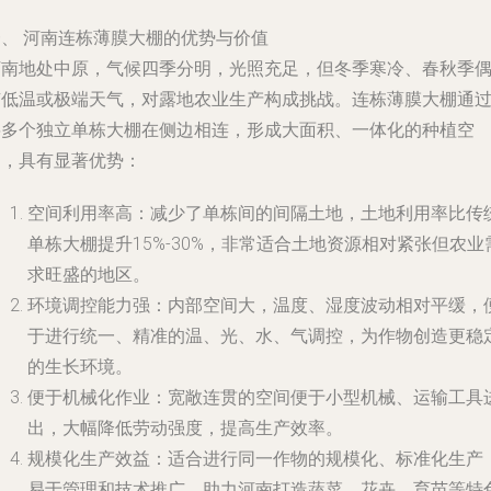
一、 河南连栋薄膜大棚的优势与价值
河南地处中原，气候四季分明，光照充足，但冬季寒冷、春秋季
有低温或极端天气，对露地农业生产构成挑战。连栋薄膜大棚通
将多个独立单栋大棚在侧边相连，形成大面积、一体化的种植空
间，具有显著优势：
空间利用率高
：减少了单栋间的间隔土地，土地利用率比传
单栋大棚提升15%-30%，非常适合土地资源相对紧张但农业
求旺盛的地区。
环境调控能力强
：内部空间大，温度、湿度波动相对平缓，
于进行统一、精准的温、光、水、气调控，为作物创造更稳
的生长环境。
便于机械化作业
：宽敞连贯的空间便于小型机械、运输工具
出，大幅降低劳动强度，提高生产效率。
规模化生产效益
：适合进行同一作物的规模化、标准化生产
易于管理和技术推广，助力河南打造蔬菜、花卉、育苗等特