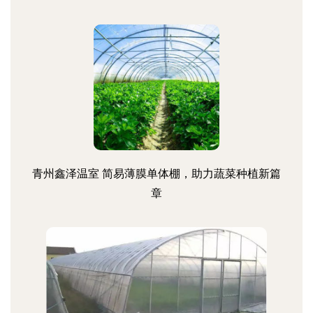
青州鑫泽温室 简易薄膜单体棚，助力蔬菜种植新篇
章